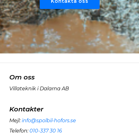
Kontakta oss
Om oss
Villateknik i Dalarna AB
Kontakter
Mejl
:
info@spolbil-hofors.se
Telefon
:
010-337 30 16